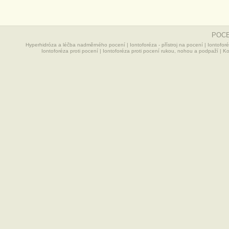
POCE
Hyperhidróza a léčba nadměrného pocení
|
Iontoforéza - přístroj na pocení
|
Iontofor
Iontoforéza proti pocení
|
Iontoforéza proti pocení rukou, nohou a podpaží
|
Ko