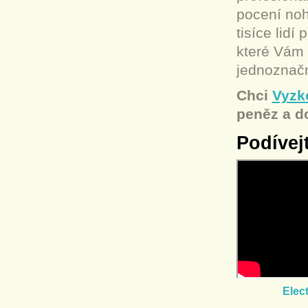
pocení noho
tisíce lid
které Vám 
jednoznač
Chci
Vyzko
peněz a d
Podívej
Elec