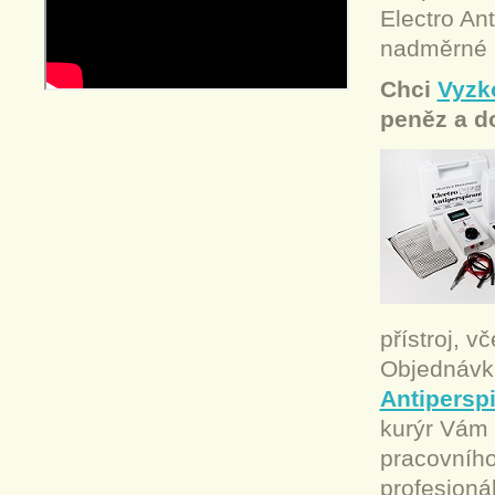
Electro Ant
nadměrné p
Chci
Vyzko
peněz a d
přístroj, 
Objednávk
Antiperspi
kurýr Vám 
pracovního
profesioná