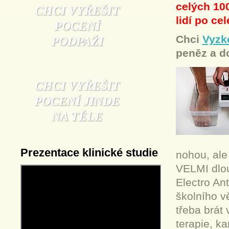
celých 100
CHCI VYŘEŠIT
lidí po ce
POCENÍ
Chci
Vyzko
PODPAŽI
peněz a d
CHCI VYŘEŠIT
POCENÍ JINDE
NA TĚLE
Prezentace klinické studie
nohou, ale 
VELMI dlou
Electro An
školního v
třeba brát
terapie, ka