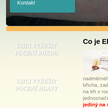
Kontakt
Co je E
CHCI VYŘEŠIT
POCENÍ RUKOU
nadměrného
CHCI VYŘEŠIT
břicha, za
POCENÍ HLAVY
na trh v ro
jednoznačn
jediný na 